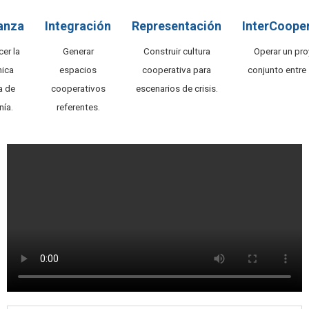
anza
Integración
Representación
InterCoope
cer la
Generar
Construir cultura
Operar un pr
ica
espacios
cooperativa para
conjunto entre 
a de
cooperativos
escenarios de crisis.
nía.
referentes.